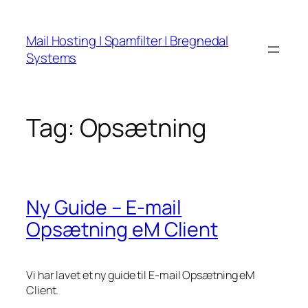
Spring
til
Mail Hosting | Spamfilter | Bregnedal
indhold
Systems
Tag:
Opsætning
Ny Guide – E-mail
Opsætning eM Client
Vi har lavet et ny guide til E-mail Opsætning eM
Client.